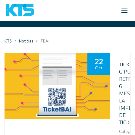
>
>
KTS
Noticias
TBAI
22
TICKET
Oct
GIPUZ
RETRA
6
MESE
LA
IMPLA
DE
TICKE
Category