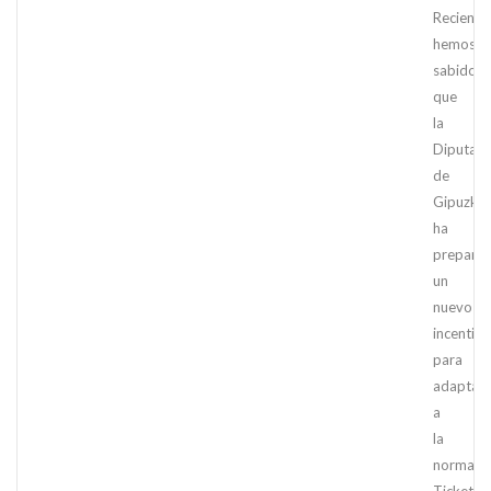
Reciente
hemos
sabido
que
la
Diputaci
de
Gipuzko
ha
prepara
un
nuevo
incentivo
para
adaptar
a
la
normati