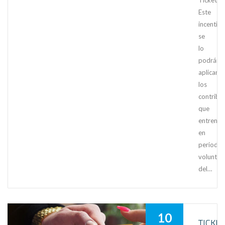
TicketBA
Este
incentivo
se
lo
podrán
aplicar
los
contribu
que
entren
en
periodo
voluntar
del…
10
TICKE