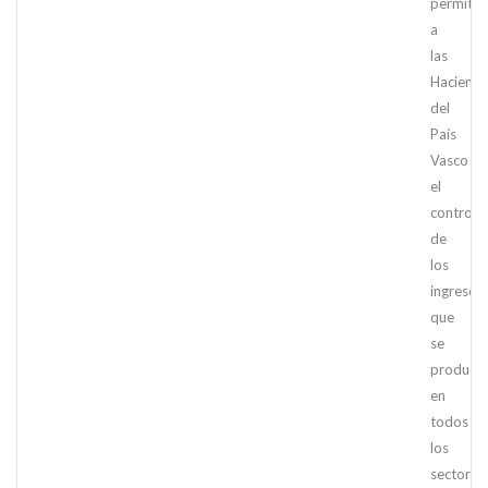
permiten
a
las
Haciend
del
País
Vasco
el
control
de
los
ingresos
que
se
produce
en
todos
los
sectores