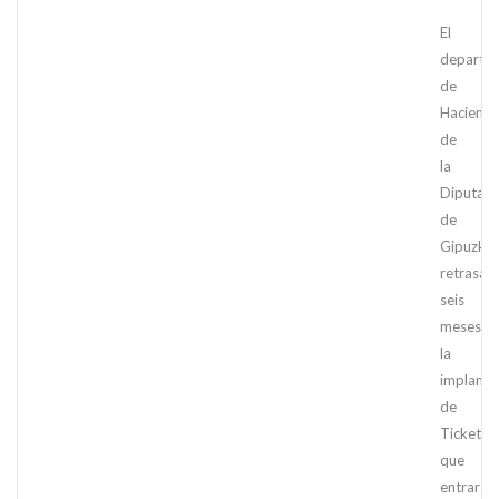
El
departa
de
Haciend
de
la
Diputaci
de
Gipuzko
retrasa
seis
meses
la
implanta
de
TicketBai
que
entrará