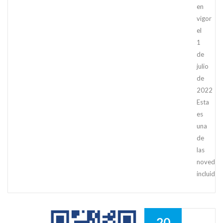
en
vigor
el
1
de
julio
de
2022
Esta
es
una
de
las
novedad
incluida
20