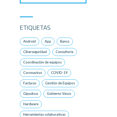
ETIQUETAS
Android
App
Banco
Ciberseguridad
Consultoría
Coordinación de equipos
Coronavirus
COVID-19
Facturas
Gestión de Equipos
Gipuzkoa
Gobierno Vasco
Hardware
Herramientas colaborativas