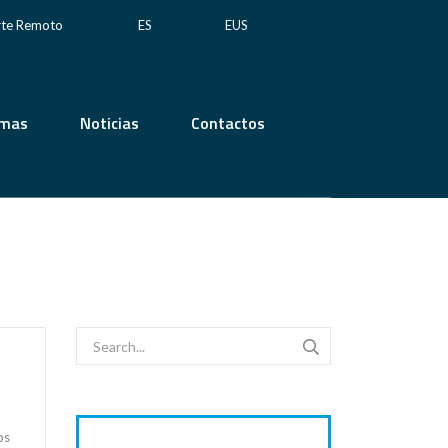
rte Remoto
ES
EUS
emas
Noticias
Contactos
os