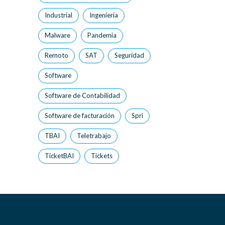
Industrial
Ingeniería
Malware
Pandemia
Remoto
SAT
Seguridad
Software
Software de Contabilidad
Software de facturación
Spri
TBAI
Teletrabajo
TicketBAI
Tickets