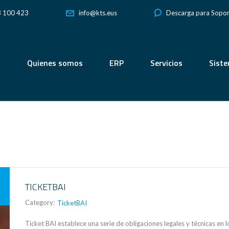
3 100 423
Descarga para Sopo
info@kts.eus
Quienes somos
ERP
Servicios
Sist
TICKETBAI
Category:
TicketBAI
Ticket BAI establece una serie de obligaciones legales y técnicas en l