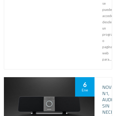
se
puede
acceder
desde
un
program
o
pagina
web
para...
6
NOVE
Ene
N1,
AUDIO
SIN
NECES