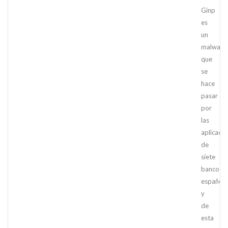
Ginp
es
un
malware
que
se
hace
pasar
por
las
aplicaci
de
siete
bancos
españole
y
de
esta