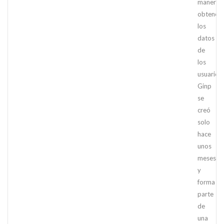
manera
obtener
los
datos
de
los
usuarios.
Ginp
se
creó
solo
hace
unos
meses
y
forma
parte
de
una