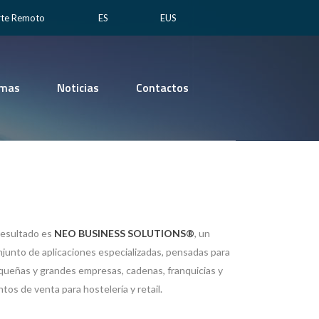
rte Remoto
ES
EUS
emas
Noticias
Contactos
resultado es
NEO BUSINESS SOLUTIONS®
, un
junto de aplicaciones especializadas, pensadas para
queñas y grandes empresas, cadenas, franquicias y
tos de venta para hostelería y retail.