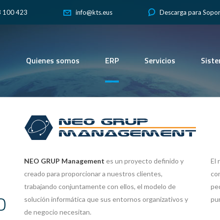
3 100 423
Descarga para Sopo
info@kts.eus
Quienes somos
ERP
Servicios
Sist
NEO GRUP Management
es un proyecto definido y
El 
creado para proporcionar a nuestros clientes,
con
trabajando conjuntamente con ellos, el modelo de
pe
O
solución informática que sus entornos organizativos y
pun
de negocio necesitan.