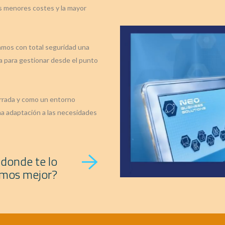
s menores costes y la mayor
amos con total seguridad una
para gestionar desde el punto
rrada y como un entorno
na adaptación a las necesidades
 donde te lo
amos mejor?