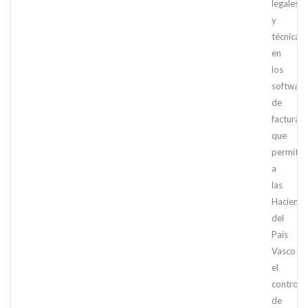
legales
y
técnicas
en
los
software
de
facturac
que
permiten
a
las
Haciend
del
País
Vasco
el
control
de