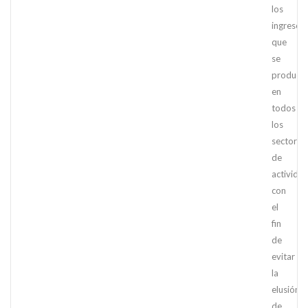
los
ingresos
que
se
produce
en
todos
los
sectores
de
actividad
con
el
fin
de
evitar
la
elusión
de