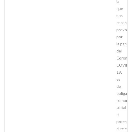
la
que
nos
encontr
provoca
por
la pande
del
Coronavi
COVID-
19,
es
de
obligado
comprom
social
el
potencia
el teletr