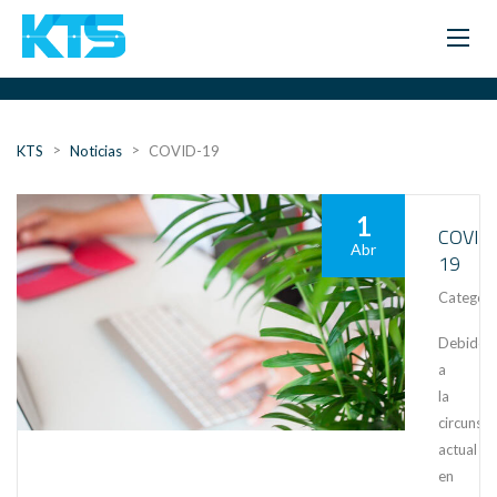
>
>
KTS
Noticias
COVID-19
1
COVID
Abr
19
Category
Debido
a
la
circunsta
actual
en