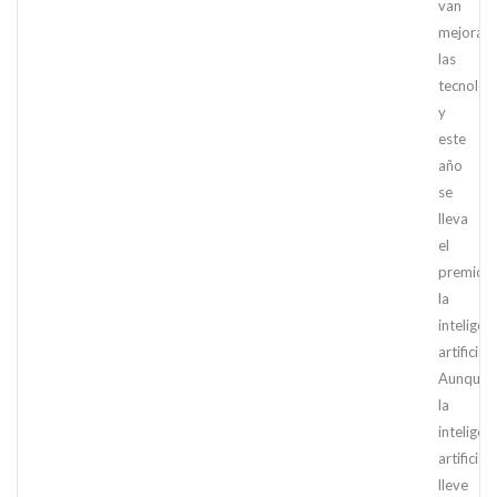
van
mejoran
las
tecnolog
y
este
año
se
lleva
el
premio
la
inteligen
artificial.
Aunque
la
inteligen
artificial
lleve