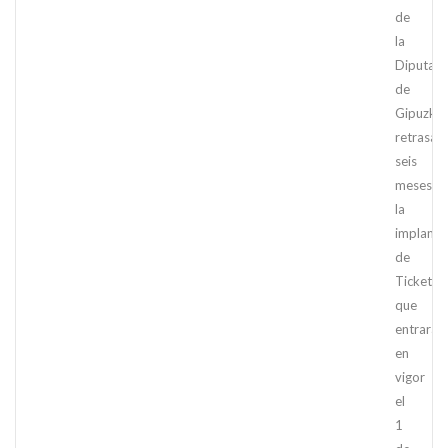
de
la
Diputaci
de
Gipuzko
retrasa
seis
meses
la
implanta
de
TicketBai
que
entrará
en
vigor
el
1