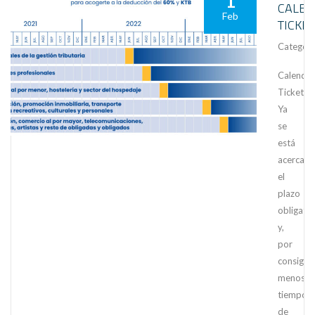
1
CALEN
Feb
TICKE
Category
Calendar
TicketBA
Ya
se
está
acercan
el
plazo
obligato
y,
por
consiguie
menos
tiempo
de