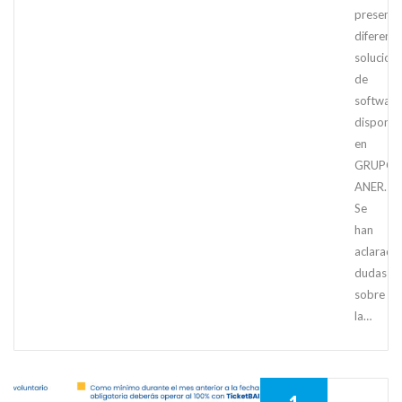
present
diferent
solucion
de
software
disponib
en
GRUPO
ANER.
Se
han
aclarado
dudas
sobre
la…