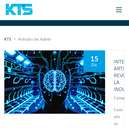
>
KTS
Artículos de: Admin
15
INTEL
Dic
ARTIFI
REVO
LA
INDUS
Category
Cada
año
se