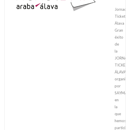
Jornada
TicketBA
Álava
Gran
éxito
de
la
JORNA
TICKETB
ÁLAVA
organiza
por
SAYMA
en
la
que
hemos
particip