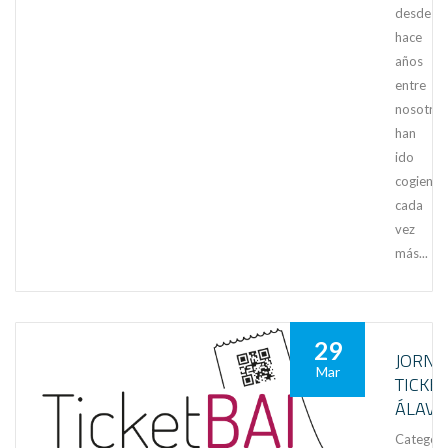
desde
hace
años
entre
nosotros
han
ido
cogiend
cada
vez
más...
29
JORN
Mar
TICKE
ÁLAVA
Category