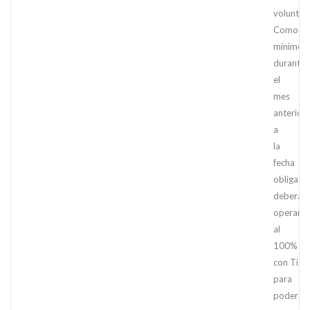
voluntari
Como
mínimo
durante
el
mes
anterior
a
la
fecha
obligator
deberás
operar
al
100%
con Tick
para
poder…