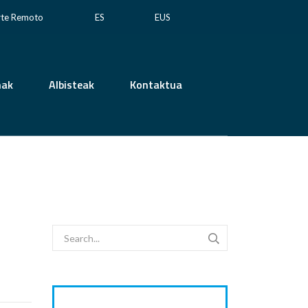
rte Remoto
ES
EUS
mak
Albisteak
Kontaktua