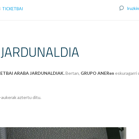
:
Iruzkin
TICKETBAI
 JARDUNALDIA
KETBAI ARABA JARDUNALDIAK.
Bertan,
GRUPO ANERen
eskuragarri
-aukerak aztertu ditu.