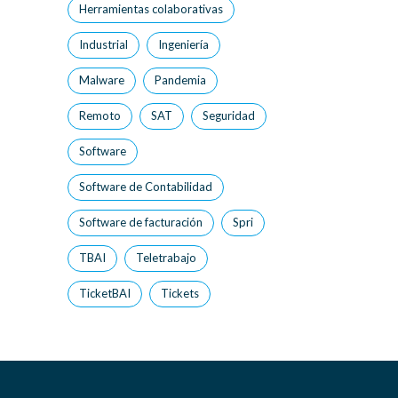
Herramientas colaborativas
Industrial
Ingeniería
Malware
Pandemia
Remoto
SAT
Seguridad
Software
Software de Contabilidad
Software de facturación
Spri
TBAI
Teletrabajo
TicketBAI
Tickets