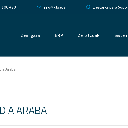
3 100 423
Descarga para Sopo
info@kts.eus
Zein gara
ERP
Zerbitzuak
Siste
dia Araba
DIA ARABA