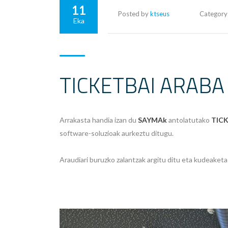
11
Posted by
ktseus
Category
Eka
TICKETBAI ARABA
Arrakasta handia izan du
SAYMAk
antolatutako
TIC
software-soluzioak aurkeztu ditugu.
Araudiari buruzko zalantzak argitu ditu eta kudeaketa