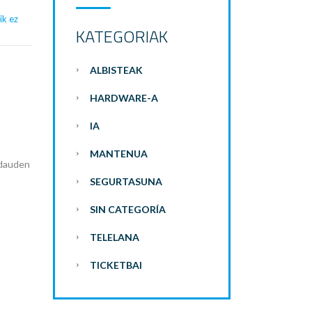
ik ez
KATEGORIAK
ALBISTEAK
HARDWARE-A
IA
MANTENUA
 dauden
SEGURTASUNA
SIN CATEGORÍA
TELELANA
TICKETBAI