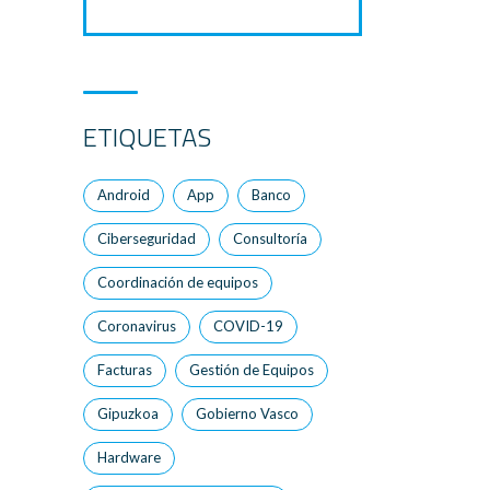
ETIQUETAS
Android
App
Banco
Ciberseguridad
Consultoría
Coordinación de equipos
Coronavirus
COVID-19
Facturas
Gestión de Equipos
Gipuzkoa
Gobierno Vasco
Hardware