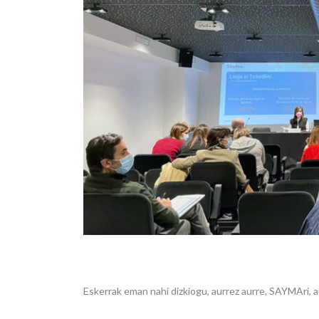
Eskerrak eman nahi dizkiogu, aurrez aurre, SAYMAri, 