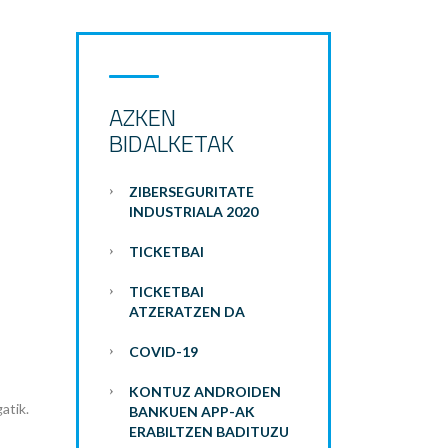
AZKEN
BIDALKETAK
ZIBERSEGURITATE
INDUSTRIALA 2020
TICKETBAI
TICKETBAI
ATZERATZEN DA
COVID-19
KONTUZ ANDROIDEN
atik.
BANKUEN APP-AK
ERABILTZEN BADITUZU