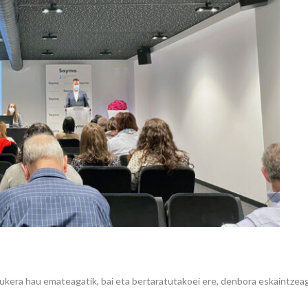
aukera hau emateagatik, bai eta bertaratutakoei ere, denbora eskaintzeag