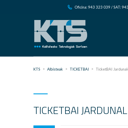
Oficina: 943 323 039 / SAT: 94
>
>
>
KTS
Albisteak
TICKETBAI
TicketBAI Jardunal
TICKETBAI JARDUNAL