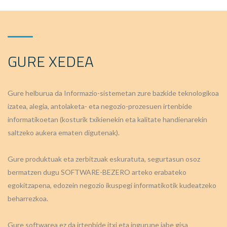
GURE XEDEA
Gure helburua da Informazio-sistemetan zure bazkide teknologikoa
izatea, alegia, antolaketa- eta negozio-prozesuen irtenbide
informatikoetan (kosturik txikienekin eta kalitate handienarekin
saltzeko aukera ematen digutenak).
Gure produktuak eta zerbitzuak eskuratuta, segurtasun osoz
bermatzen dugu SOFTWARE-BEZERO arteko erabateko
egokitzapena, edozein negozio ikuspegi informatikotik kudeatzeko
beharrezkoa.
Gure softwarea ez da irtenbide itxi eta ingurune jabe gisa