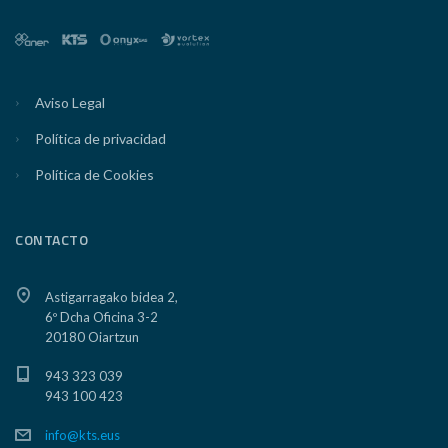
Aviso Legal
Política de privacidad
Política de Cookies
CONTACTO
Astigarragako bidea 2,
6º Dcha Oficina 3-2
20180 Oiartzun
943 323 039
943 100 423
info@kts.eus