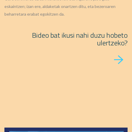
eskaintzen; izan ere, aldaketak onartzen ditu, eta bezeroaren
beharretara erabat egokitzen da.
Bideo bat ikusi nahi duzu hobeto
ulertzeko?