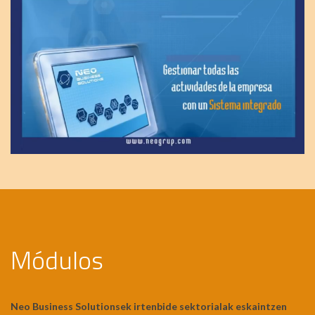
Módulos
Neo Business Solutionsek irtenbide sektorialak eskaintzen