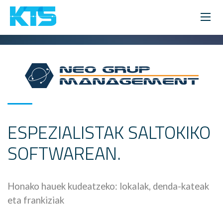
ESPEZIALISTAK SALTOKIKO
SOFTWAREAN.
Honako hauek kudeatzeko: lokalak, denda-kateak
eta frankiziak