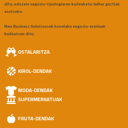
ditu, edozein negozio-tipologiaren kudeaketa-behar guztiak
asetzeko.
Neo Business Solutionsek honelako negozio-ereduak
kudeatzen ditu:
OSTALARITZA
KIROL-DENDAK
MODA-DENDAK
SUPERMERKATUAK
FRUTA-DENDAK