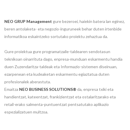
NEO GRUP Management
gure bezeroei, haiekin batera lan eginez,
beren antolaketa- eta negozio-inguruneek behar duten irtenbide
informatikoa eskaintzeko sortutako proiektu zehaztua da.
Gure proiektua gure programatzaile-taldearen sendotasun
teknikoan oinarrituta dago, enpresa-munduan eskarmentu handia
duen Zuzendaritza-taldeak eta Informazio-sistemen diseinuan,
ezarpenean eta kudeaketan eskarmentu egiaztatua duten
profesionalek aberastuta.
Emaitza
NEO BUSINESS SOLUTIONS®
da, enpresa txiki eta
handientzat, kateentzat, frankizientzat eta ostalaritzarako eta
retail-erako salmenta-puntuentzat pentsatutako aplikazio
espezializatuen multzoa.