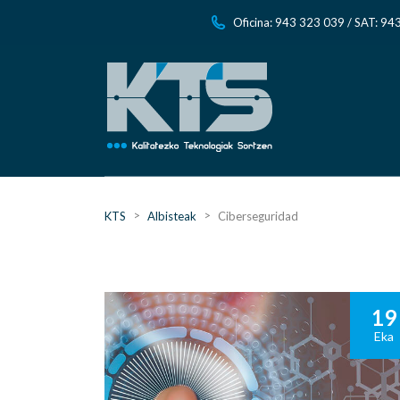
Oficina: 943 323 039 / SAT: 94
>
>
KTS
Albisteak
Ciberseguridad
19
Eka