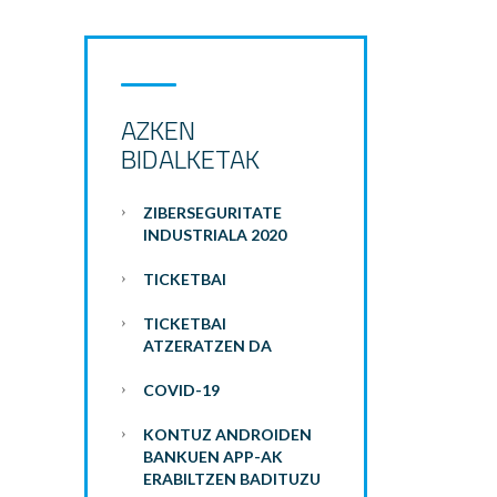
AZKEN
BIDALKETAK
ZIBERSEGURITATE
INDUSTRIALA 2020
TICKETBAI
TICKETBAI
ATZERATZEN DA
COVID-19
KONTUZ ANDROIDEN
BANKUEN APP-AK
ERABILTZEN BADITUZU