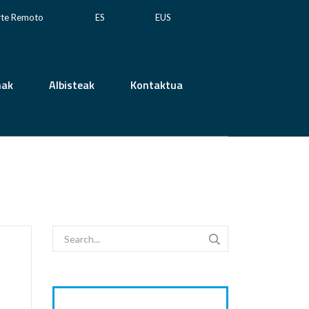
rte Remoto
ES
EUS
mak
Albisteak
Kontaktua