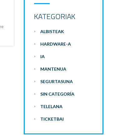
KATEGORIAK
re
ALBISTEAK
HARDWARE-A
IA
MANTENUA
SEGURTASUNA
SIN CATEGORÍA
TELELANA
TICKETBAI