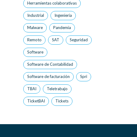
Herramientas colaborativas
Industrial
Ingeniería
Malware
Pandemia
Remoto
SAT
Seguridad
Software
Software de Contabilidad
Software de facturación
Spri
TBAI
Teletrabajo
TicketBAI
Tickets