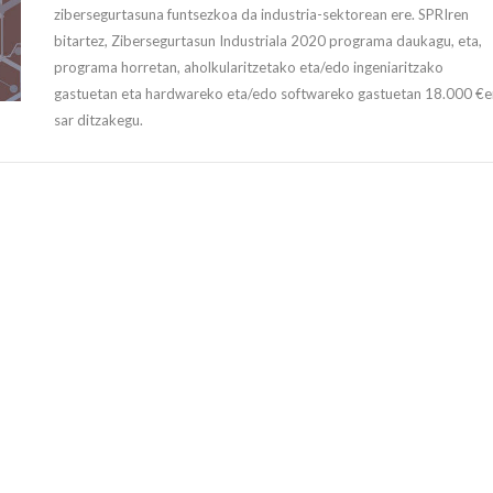
zibersegurtasuna funtsezkoa da industria-sektorean ere. SPRIren
bitartez, Zibersegurtasun Industriala 2020 programa daukagu, eta,
programa horretan, aholkularitzetako eta/edo ingeniaritzako
gastuetan eta hardwareko eta/edo softwareko gastuetan 18.000 €e
sar ditzakegu.