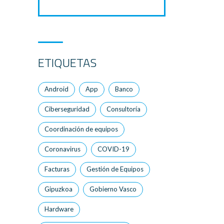
ETIQUETAS
Android
App
Banco
Ciberseguridad
Consultoría
Coordinación de equipos
Coronavirus
COVID-19
Facturas
Gestión de Equipos
Gipuzkoa
Gobierno Vasco
Hardware