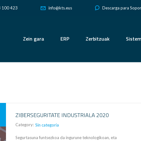
3 100 423
Descarga para Sopo
info@kts.eus
Zein gara
ERP
Zerbitzuak
Siste
ZIBERSEGURITATE INDUSTRIALA 2020
Category:
Sin categoría
Segurtasuna funtsezkoa da ingurune teknologikoan, eta