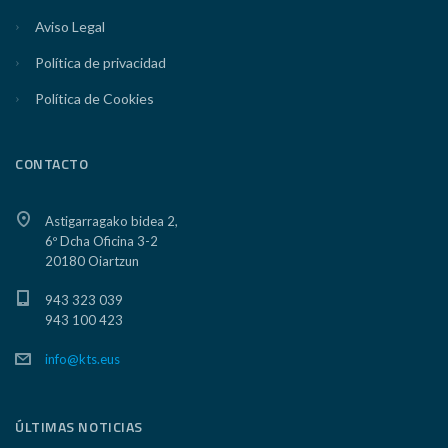
Aviso Legal
Política de privacidad
Política de Cookies
CONTACTO
Astigarragako bidea 2,
6º Dcha Oficina 3-2
20180 Oiartzun
943 323 039
943 100 423
info@kts.eus
ÚLTIMAS NOTICIAS